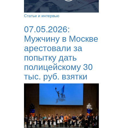
Статьи и интервью
07.05.2026:
Мужчину в Москве
арестовали за
попытку дать
полицейскому 30
тыс. руб. взятки