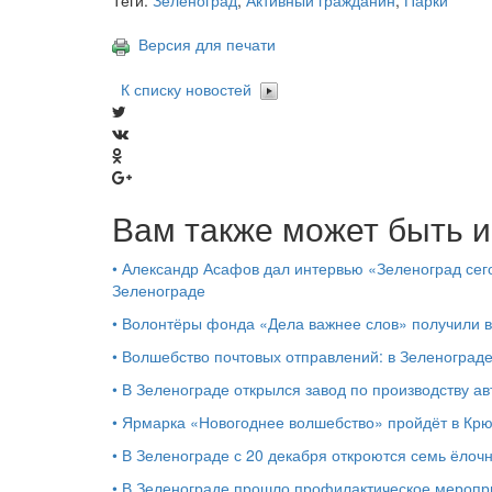
Теги:
Зеленоград
,
Активный гражданин
,
Парки
Версия для печати
К списку новостей
Вам также может быть и
•
Александр Асафов дал интервью «Зеленоград сего
Зеленограде
•
Волонтёры фонда «Дела важнее слов» получили 
•
Волшебство почтовых отправлений: в Зеленоград
•
В Зеленограде открылся завод по производству ав
•
Ярмарка «Новогоднее волшебство» пройдёт в Кр
•
В Зеленограде с 20 декабря откроются семь ёлоч
•
В Зеленограде прошло профилактическое мероп