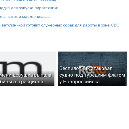
адка для запуска пиротехники
ты, каток и мастер‑классы
 ветклиникой готовит служебных собак для работы в зоне СВО
Беспилотник атаковал
мени девушка выпала
судно под турецким флагом
абины аттракциона
у Новороссийска