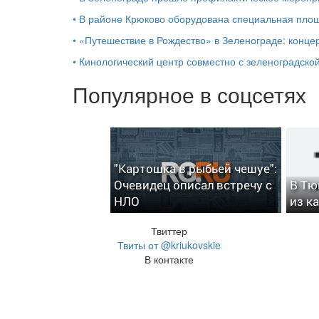
•
В районе Крюково оборудована специальная площ
•
«Путешествие в Рождество» в Зеленограде: концер
•
Кинологический центр совместно с зеленоградской
Популярное в соцсетях
"Картошка в рыбьей чешуе":
Очевидец описал встречу с
В Тю
НЛО
из к
Твиттер
Твиты от @kriukovskie
В контакте