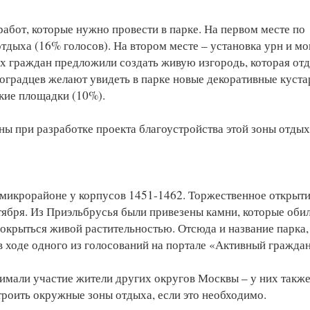
работ, которые нужно провести в парке. На первом месте по
отдыха (16% голосов). На втором месте – установка урн и м
х граждан предложили создать живую изгородь, которая отд
ноградцев желают увидеть в парке новые декоративные куст
ские площадки (10%).
ы при разработке проекта благоустройства этой зоны отдых
микрорайоне у корпусов 1451-1462. Торжественное открыт
тября. Из Приэльбрусья были привезены камни, которые оби
покрыться живой растительностью. Отсюда и название парка,
 ходе одного из голосований на портале «Активный гражда
имали участие жители других округов Москвы – у них такж
роить окружные зоны отдыха, если это необходимо.