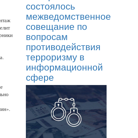
состоялось
межведомственное
онтаж
совещание по
елит
вопросам
арники
противодействия
терроризму в
а.
информационной
сфере
ие
льно
нин».
е