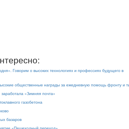
нтересно:
дня». Говорим о высоких технологиях и профессиях будущего в
высокие общественные награды за ежедневную помощь фронту и т
е заработала «Зимняя почта»
токлавного газобетона
юково
ных базаров
риятие «Пешеходный переход»