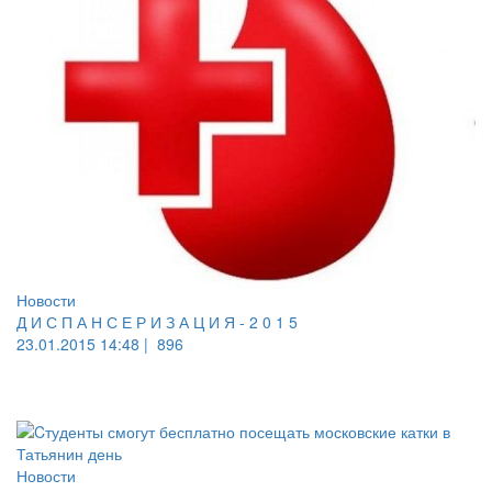
Новости
Д И С П А Н С Е Р И З А Ц И Я - 2 0 1 5
23.01.2015 14:48 |
896
Новости