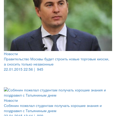
Новости
Правительство Москвы будет строить новые торговые киоски,
а сносить только незаконные
22.01.2015 22:56 |
945
Новости
Собянин пожелал студентам получать хорошие знания и
поздравил с Татьяниным днем
22.01.2015 13:44 |
909