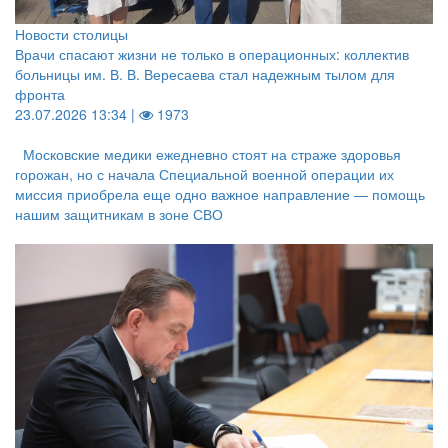
Новости столицы
Врачи спасают жизни не только в операционных: коллектив
больницы им. В. В. Вересаева стал надежным тылом для
фронта
23.07.2026 13:34 |
1973
Московские медики ежедневно стоят на страже здоровья
горожан, но с начала Специальной военной операции их
миссия приобрела еще одно важное направление — помощь
нашим защитникам в зоне СВО