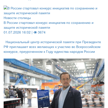
Новости столицы
В России стартовал конкурс инициатив по сохранению и
защите исторической памяти
01.07.2026 16:02 |
3674
Национальный центр исторической памяти при Президенте
РФ приглашает всех желающих к участию во Всероссийском
конкурсе, приуроченном к Году единства народов России