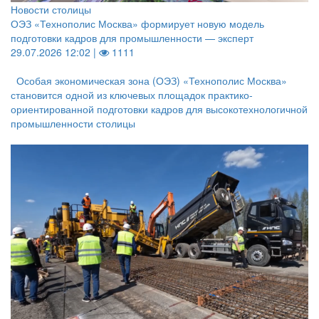
Новости столицы
ОЭЗ «Технополис Москва» формирует новую модель
подготовки кадров для промышленности — эксперт
29.07.2026 12:02 |
1111
Особая экономическая зона (ОЭЗ) «Технополис Москва»
становится одной из ключевых площадок практико-
ориентированной подготовки кадров для высокотехнологичной
промышленности столицы