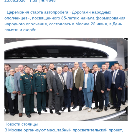
23.06.2026 11:39 |
4648
Церемония старта автопробега «Дорогами народных
ополченцев», посвященного 85-летию начала формирования
народного ополчения, состоялась в Москве 22 июня, в День
памяти и скорби
Новости столицы
В Москве организуют масштабный просветительский проект,