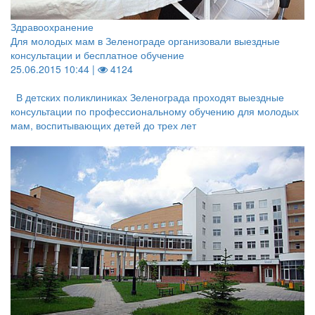
Здравоохранение
Для молодых мам в Зеленограде организовали выездные
консультации и бесплатное обучение
25.06.2015 10:44 |
4124
В детских поликлиниках Зеленограда проходят выездные
консультации по профессиональному обучению для молодых
мам, воспитывающих детей до трех лет