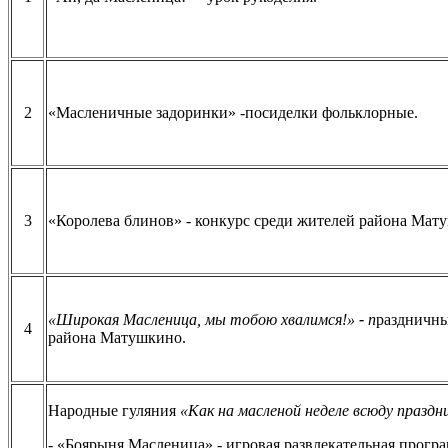
2
«Масленичные задоринки» -посиделки фольклорные.
3
«Королева блинов» - конкурс среди жителей района Мат
«Широкая Масленица, мы тобою хвалимся!»
-
п
раздничны
4
района Матушкино.
Народные гуляния
«Как на масленой неделе всюду праздни
- «Боярыня Масленица» - игровая развлекательная програ