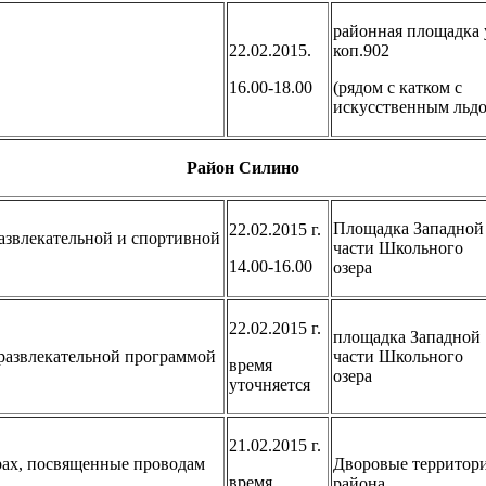
районная площадка 
22.02.2015.
коп.902
16.00-18.00
(рядом с катком с
искусственным льд
Район Силино
Площадка Западной
22.02.2015 г.
азвлекательной и спортивной
части Школьного
14.00-16.00
озера
22.02.2015 г.
площадка Западной
-развлекательной программой
части Школьного
время
озера
уточняется
21.02.2015 г.
рах, посвященные проводам
Дворовые территор
время
района