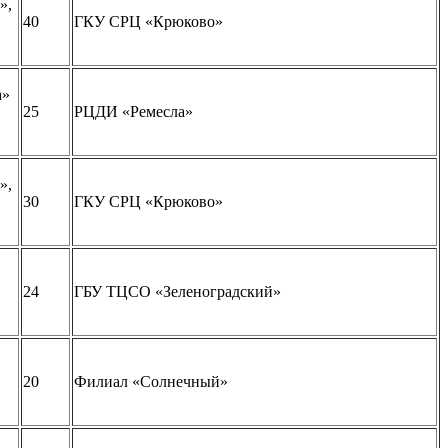
»,
40
ГКУ СРЦ «Крюково»
а»
25
РЦДИ «Ремесла»
»,
30
ГКУ СРЦ «Крюково»
24
ГБУ ТЦСО «Зеленоградский»
20
Филиал «Солнечный»