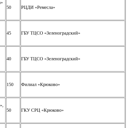
а»
50
РЦДИ «Ремесла»
45
ГБУ ТЦСО «Зеленоградский»
40
ГБУ ТЦСО «Зеленоградский»
150
Филиал «Крюково»
»,
50
ГКУ СРЦ «Крюково»