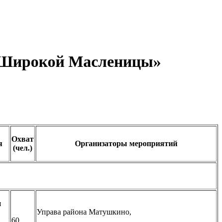
 «Широкой Масленицы»
Охват
я
Организаторы мероприятий
(чел.)
я
Управа района Матушкино,
60