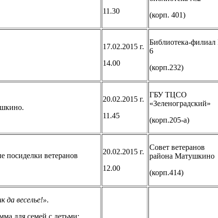
11.30
(корп. 401)
Библиотека-филиал
17.02.2015 г.
6
14.00
(корп.232)
ГБУ ТЦСО
20.02.2015 г.
«Зеленоградский»
ушкино.
11.45
(корп.205-а)
Совет ветеранов
20.02.2015 г.
е посиделки ветеранов
района Матушкино
12.00
(корп.414)
к да веселье!»
.
мма для семей с детьми;