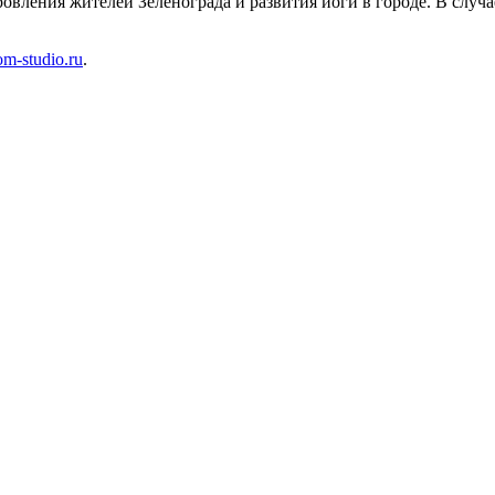
вления жителей Зеленограда и развития йоги в городе. В случае
m-studio.ru
.