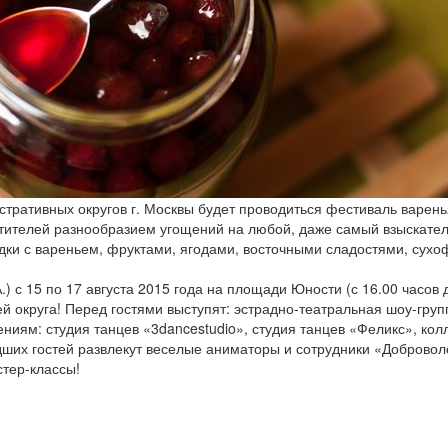
истративных округов г. Москвы будет проводиться фестиваль варен
етителей разнообразием угощений на любой, даже самый взыскател
ки с вареньем, фруктами, ягодами, восточными сладостями, сух
) с 15 по 17 августа 2015 года на площади Юности (с 16.00 часов 
 округа! Перед гостями выступят: эстрадно-театральная шоу-груп
ниям: студия танцев «3dancestudio», студия танцев «Феликс», колл
ших гостей развлекут веселые аниматоры и сотрудники «Доброволе
тер-классы!