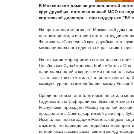
В Московском доме национальностей сост
круг дружбы», организованный МОО по со
киргизской диаспоры» при поддержке ГБУ 
На протяжении многих лет Московский дом нац
организациями, и история этого сотрудничеств
Фестиваль «Солнечный круг дружбы» стал ярк
межнационального единства и развитию творче
На открытии мероприятия выступила советник 
Гульбарчын Сулаймановна Байымбетова. Она по
национальностей с киргизскими национальными
Также советник отметила, что реализация под
межкультурное взаимодействие между Россией 
Среди почетных гостей, которые посетили мер
Гаджиметовна Сафаралиева, бывший министр к
Республики, президент Международной ассоци
председатель Совета киргизской диаспоры Ку
Иманалиев поблагодарил Московский дом наци
отметил, что проведение подобных мероприяти
исторически сложившихся связей между народа