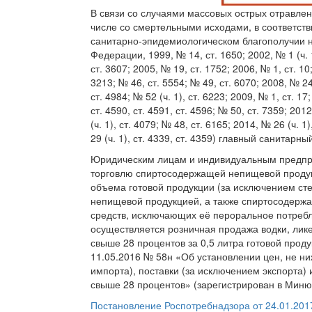
В связи со случаями массовых острых отравле
числе со смертельными исходами, в соответст
санитарно-эпидемиологическом благополучии 
Федерации, 1999, № 14, ст. 1650; 2002, № 1 (ч. 1)
ст. 3607; 2005, № 19, ст. 1752; 2006, № 1, ст. 10; 
3213; № 46, ст. 5554; № 49, ст. 6070; 2008, № 24,
ст. 4984; № 52 (ч. 1), ст. 6223; 2009, № 1, ст. 17;
ст. 4590, ст. 4591, ст. 4596; № 50, ст. 7359; 201
(ч. 1), ст. 4079; № 48, ст. 6165; 2014, № 26 (ч. 1)
29 (ч. 1), ст. 4339, ст. 4359) главный санитарн
Юридическим лицам и индивидуальным предпри
торговлю спиртосодержащей непищевой продук
объема готовой продукции (за исключением с
непищевой продукцией, а также спиртосодерж
средств, исключающих её пероральное потребл
осуществляется розничная продажа водки, лик
свыше 28 процентов за 0,5 литра готовой прод
11.05.2016 № 58н «Об установлении цен, не н
импорта), поставки (за исключением экспорта)
свыше 28 процентов» (зарегистрирован в Миню
Постановление Роспотребнадзора от 24.01.2017