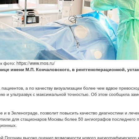
к фото: https://www.mos.ru/
нице имени М.П. Кончаловского, в рентгеноперационной, уст
 пациентов, а по качеству визуализации более чем вдвое превосх
ию и ультразвук с максимальной точностью. Об этом сообщила за
 и в Зеленограде, позволит повысить качество диагностики и лечен
купили для стационаров Москвы более 50 ангиографов последнего 
ционных.
ей Погонин высоко оценил возможности нового ангиографического 