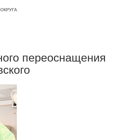
ОКРУГА
ного переоснащения
вского