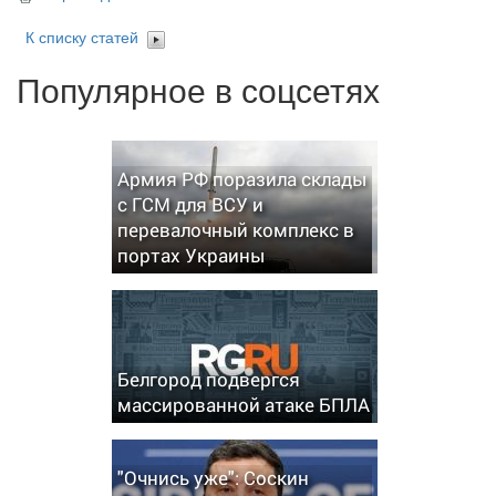
К списку статей
Популярное в соцсетях
Армия РФ поразила склады
с ГСМ для ВСУ и
перевалочный комплекс в
портах Украины
Белгород подвергся
массированной атаке БПЛА
"Очнись уже": Соскин