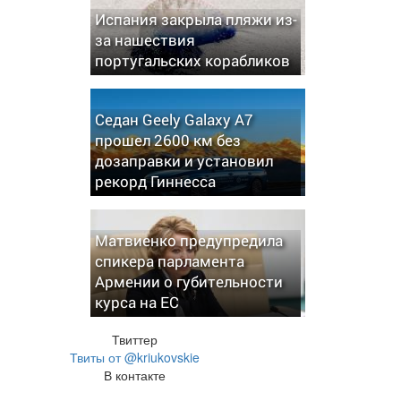
Испания закрыла пляжи из-
за нашествия
португальских корабликов
Седан Geely Galaxy A7
прошел 2600 км без
дозаправки и установил
рекорд Гиннесса
Матвиенко предупредила
спикера парламента
Армении о губительности
курса на ЕС
Твиттер
Твиты от @kriukovskie
В контакте