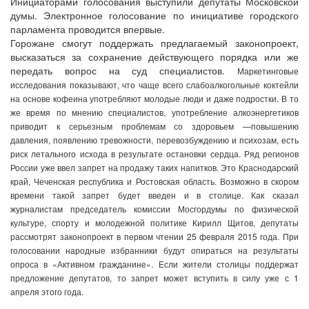
Инициаторами голосования выступили депутаты Московской
думы. Электронное голосование по инициативе городского
парламента проводится впервые.
Горожане смогут поддержать предлагаемый законопроект,
высказаться за сохранение действующего порядка или же
передать вопрос на суд специалистов.
Маркетинговые
исследования показывают, что чаще всего слабоалкогольные коктейли
на основе кофеина употребляют молодые люди и даже подростки. В то
же время по мнению специалистов, употребление алкоэнергетиков
приводит к серьезным проблемам со здоровьем —повышению
давления, появлению тревожности, перевозбуждению и психозам, есть
риск летального исхода в результате остановки сердца.
Ряд регионов
России уже ввел запрет на продажу таких напитков. Это Краснодарский
край, Чеченская республика и Ростовская область. Возможно в скором
времени такой запрет будет введен и в столице.
Как сказал
журналистам председатель комиссии Мосгордумы по физической
культуре, спорту и молодежной политике Кирилл Щитов, депутаты
рассмотрят законопроект в первом чтении 25 февраля 2015 года. При
голосовании народные избранники будут опираться на результаты
опроса в «Активном гражданине». Если жители столицы поддержат
предложение депутатов, то запрет может вступить в силу уже с 1
апреля этого года.