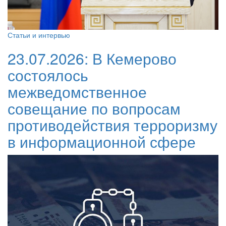
Статьи и интервью
23.07.2026:
В Кемерово
состоялось
межведомственное
совещание по вопросам
противодействия терроризму
в информационной сфере