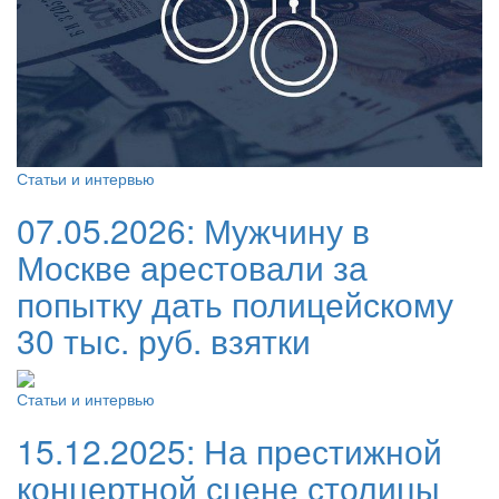
Статьи и интервью
07.05.2026:
Мужчину в
Москве арестовали за
попытку дать полицейскому
30 тыс. руб. взятки
Статьи и интервью
15.12.2025:
На престижной
концертной сцене столицы