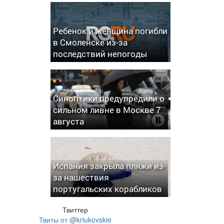
Ребенок и женщина погибли
в Смоленске из-за
последствий непогоды
Синоптики предупредили о
сильном ливне в Москве 7
августа
Испания закрыла пляжи из-
за нашествия
португальских корабликов
Твиттер
Твиты от @kriukovskie