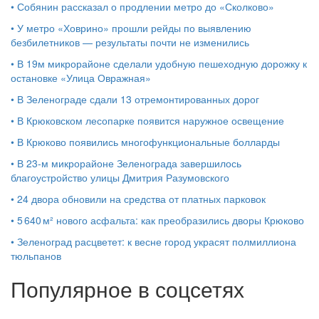
•
Собянин рассказал о продлении метро до «Сколково»
•
У метро «Ховрино» прошли рейды по выявлению
безбилетников — результаты почти не изменились
•
В 19м микрорайоне сделали удобную пешеходную дорожку к
остановке «Улица Овражная»
•
В Зеленограде сдали 13 отремонтированных дорог
•
В Крюковском лесопарке появится наружное освещение
•
В Крюково появились многофункциональные болларды
•
В 23‑м микрорайоне Зеленограда завершилось
благоустройство улицы Дмитрия Разумовского
•
24 двора обновили на средства от платных парковок
•
5 640 м² нового асфальта: как преобразились дворы Крюково
•
Зеленоград расцветет: к весне город украсят полмиллиона
тюльпанов
Популярное в соцсетях