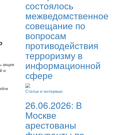
состоялось
межведомственное
совещание по
вопросам
ь
противодействия
терроризму в
информационной
ь акции
й и
сфере
яйте
Статьи и интервью
26.06.2026:
В
Москве
арестованы
фигуранты по