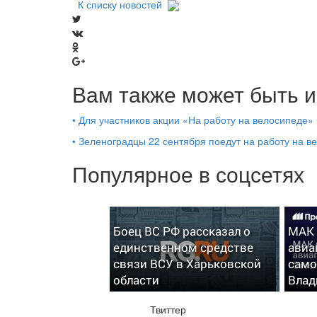
К списку новостей
Вам также может быть и
•
Для участников акции «На работу на велосипеде» 
•
Зеленоградцы 22 сентября поедут на работу на в
Популярное в соцсетях
Боец ВС РФ рассказал о
МАК 
единственном средстве
авиа
связи ВСУ в Харьковской
само
области
Влад
Твиттер