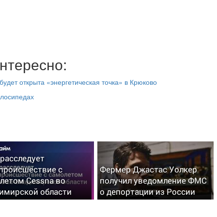
нтересно:
будет открыта «энергетическая точка» в Крюково
елосипедах
расследует
происшествие с
Фермер Джастас Уолкер
летом Cessna во
получил уведомление ФМС
имирской области
о депортации из России