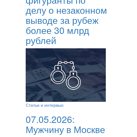
делу о незаконном
выводе за рубеж
более 30 млрд
рублей
Статьи и интервью
07.05.2026:
Мужчину в Москве