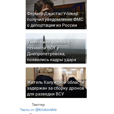
Фермер Джастас Уолкер
получил уведомление ФМС
о депортации из России
Уничтожен эшелон с
техникой ВСУ у
Днепропетровска,
появились кадры удара
Житель Калужской области
задержан за сборку дронов
для разведки ВСУ
Твиттер
Твиты от @kriukovskie