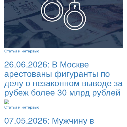
Статьи и интервью
26.06.2026:
В Москве
арестованы фигуранты по
делу о незаконном выводе за
рубеж более 30 млрд рублей
Статьи и интервью
07.05.2026:
Мужчину в