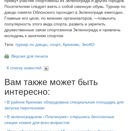
примут участие спортсмены из Зеленограда и других городов.
Посетителям следует взять с собой сменную обувь. Турнир по
дзюдо памяти Облонского проходит в Зеленограде ежегодно.
Главные его цели, по мнению организаторов, —повысить
популярность этого вида спорта, развить и укрепить
дружественные связи спортсменов Зеленограда и привлечь
молодежь к занятиям спортом.
Теги:
турнир по дзюдо
,
спорт
,
Крюково
,
ЗеоАО
Версия для печати
К списку новостей
Вам также может быть
интересно:
•
В районе Крюково оборудована специальная площадка для
запуска пиротехники
•
В зеленоградском «Платинуме» открылись бесплатные
секции хоккея для всех возрастов
•
Итоги обхода территории в 15‑м микрорайоне Крюково