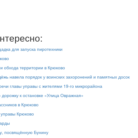
нтересно:
адка для запуска пиротехники
ково
ги обхода территории в Крюково
дёжь навела порядок у воинских захоронений и памятных досок
речи главы управы с жителями 19‑го микрорайона
 дорожку к остановке «Улица Овражная»
ассников в Крюково
а управы Крюково
ларды
у, посвящённую Бунину