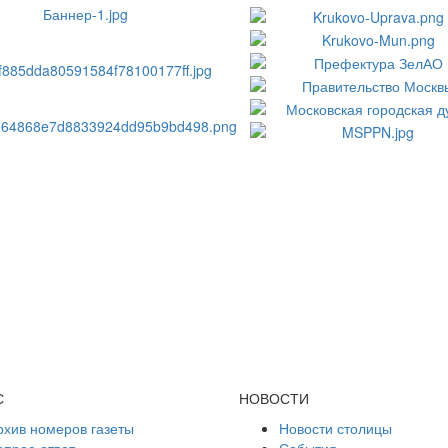
С
НОВОСТИ
рхив номеров газеты
Новости столицы
опрос-ответ
События