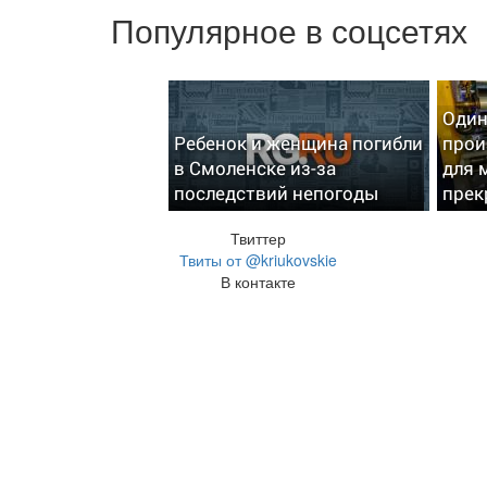
Популярное в соцсетях
Один
Ребенок и женщина погибли
прои
в Смоленске из-за
для 
последствий непогоды
прек
Твиттер
Твиты от @kriukovskie
В контакте