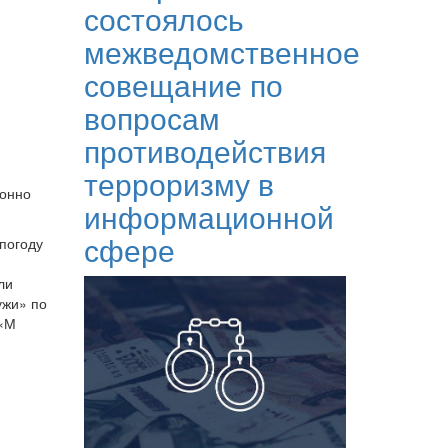
состоялось
межведомственное
совещание по
вопросам
противодействия
терроризму в
ионно
информационной
сфере
погоду
ли
ужи» по
 «М