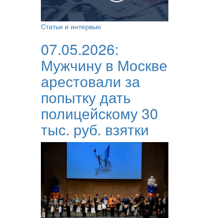
Статьи и интервью
07.05.2026:
Мужчину в Москве
арестовали за
попытку дать
полицейскому 30
тыс. руб. взятки