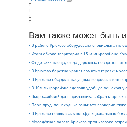
Вам также может быть и
•
В районе Крюково оборудована специальная площ
•
Итоги обхода территории в 15‑м микрорайоне Крю
•
От детских площадок до дорожных поворотов: ито
•
В Крюково бережно хранят память о героях: моло
•
В Крюково обсудили насущные вопросы: итоги вст
•
В 19м микрорайоне сделали удобную пешеходную
•
Всероссийский день призывника собрал старшекл
•
Парк, пруд, пешеходные зоны: что проверил глав
•
В Крюково появились многофункциональные бол
•
Молодёжная палата Крюково организовала встреч