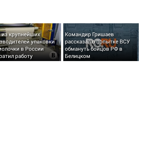
 из крупнейших
Командир Гришаев
зводителей упаковки
рассказал о попытке ВСУ
молочки в России
обмануть бойцов РФ в
ратил работу
Белицком