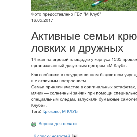
Фото предоставлено ГБУ "М Клуб"
16.05.2017
Активные семьи кр
ловких и дружных
14 мая на игровой площадке у корпуса 1535 проше
организованный досуговым центром «М Клуб».
Как сообщили в государственном бюджетном учрежд
и с отличным настроением.
Семьи приняли участие в оригинальных эстафетах,
мячик — солнечный зайчик при помощи специальног
специальным следам, запускали бумажные самолёти
Клубе».
Теги:
Крюково
,
М КЛУБ
Версия для печати
К списку новостей