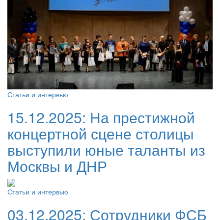
Статьи и интервью
15.12.2025:
На престижной
концертной сцене столицы
выступили юные таланты из
Москвы и ДНР
Статьи и интервью
03.12.2025:
Сотрудники ФСБ