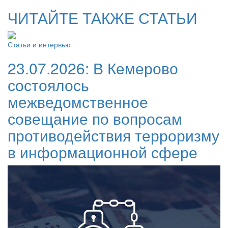
ЧИТАЙТЕ ТАКЖЕ СТАТЬИ
Статьи и интервью
23.07.2026:
В Кемерово
состоялось
межведомственное
совещание по вопросам
противодействия терроризму
в информационной сфере