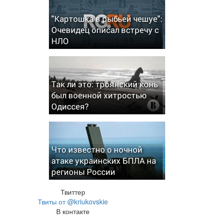
"Картошка в рыбьей чешуе":
Очевидец описал встречу с
НЛО
Так ли это: троянский конь
был военной хитростью
Одиссея?
Что известно о ночной
атаке украинских БПЛА на
регионы России
Твиттер
Твиты от @kriukovskie
В контакте