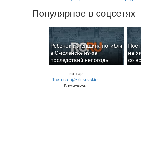
Популярное в соцсетях
Ребенок и женщина погибли
Пост
в Смоленске из-за
на У
последствий непогоды
со в
Твиттер
Твиты от @kriukovskie
В контакте