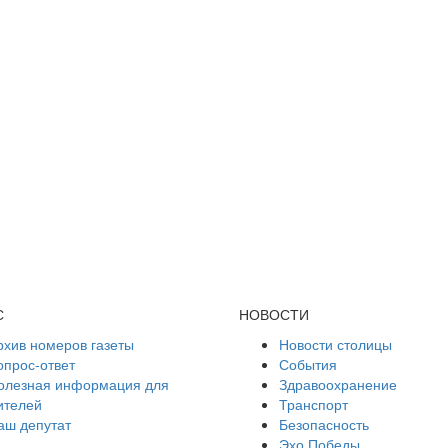
С
НОВОСТИ
рхив номеров газеты
Новости столицы
опрос-ответ
События
олезная информация для
Здравоохранение
ителей
Транспорт
аш депутат
Безопасность
Эхо Победы