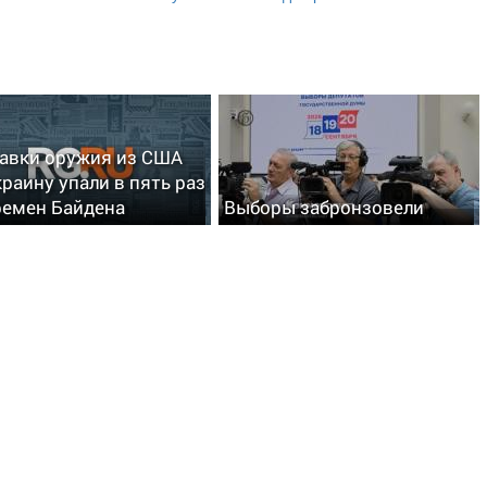
авки оружия из США
краину упали в пять раз
ремен Байдена
Выборы забронзовели