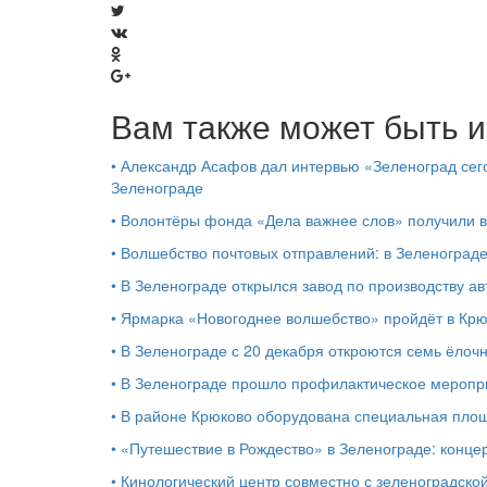
Вам также может быть и
•
Александр Асафов дал интервью «Зеленоград сего
Зеленограде
•
Волонтёры фонда «Дела важнее слов» получили 
•
Волшебство почтовых отправлений: в Зеленоград
•
В Зеленограде открылся завод по производству ав
•
Ярмарка «Новогоднее волшебство» пройдёт в Кр
•
В Зеленограде с 20 декабря откроются семь ёлоч
•
В Зеленограде прошло профилактическое мероп
•
В районе Крюково оборудована специальная площ
•
«Путешествие в Рождество» в Зеленограде: концер
•
Кинологический центр совместно с зеленоградской