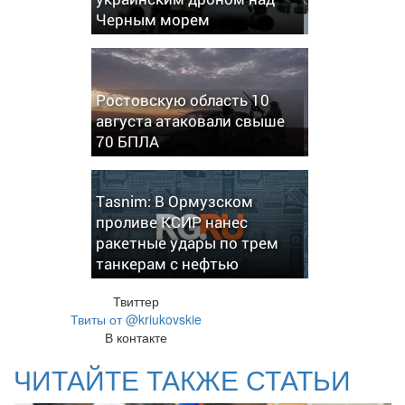
Черным морем
Ростовскую область 10
августа атаковали свыше
70 БПЛА
Tasnim: В Ормузском
проливе КСИР нанес
ракетные удары по трем
танкерам с нефтью
Твиттер
Твиты от @kriukovskie
В контакте
ЧИТАЙТЕ ТАКЖЕ СТАТЬИ