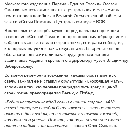
Московского отделения Партии «Единая Россия» Олегом
Смолкиным возложили цветы к центральной стеле «Ника»,
почтив героев погибших в Великой Отечественной войне, и
зажгли «Свечи Памяти» в Центральном музее ВОВ.
В зале памяти и скорби музея, перед началом церемонии
возжжения «Свечей Памяти» с торжественным обращением к
собравшимся выступили пограничники, ветераны войны, те,
кто первым вступил в бой с оккупантами. В торжественной
обстановке они зачитали наказ будущим поколениям
защитников Родины и вручили его директору музея Владимиру
Забаровскому.
Во время церемонии возжжения, каждый брал памятную
свечу, зажигал ее и ставил у скульптуры «Скорбящая мать»,
вспоминая тех, кто первым преградил путь врагу и ценой
своей жизни предопределил Великую Победу.
«
Война коснулась каждой семьи в нашей стране. 1418
свечей, которые сегодня были зажжены – это не только
память о днях войны, но и о тысячах и тысячах жизней,
которые она унесла. Память, которую никто нее имеет
права ни забыть, ни исказить
», – сказал Олег Смолкин.