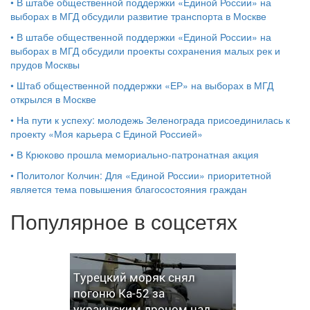
•
В штабе общественной поддержки «Единой России» на
выборах в МГД обсудили развитие транспорта в Москве
•
В штабе общественной поддержки «Единой России» на
выборах в МГД обсудили проекты сохранения малых рек и
прудов Москвы
•
Штаб общественной поддержки «ЕР» на выборах в МГД
открылся в Москве
•
На пути к успеху: молодежь Зеленограда присоединилась к
проекту «Моя карьера c Единой Россией»
•
В Крюково прошла мемориально-патронатная акция
•
Политолог Колчин: Для «Единой России» приоритетной
является тема повышения благосостояния граждан
Популярное в соцсетях
Турецкий моряк снял
погоню Ка-52 за
украинским дроном над