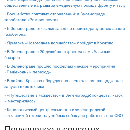
общественные награды за ежедневную помощь фронту и тылу
•
Волшебство почтовых отправлений: в Зеленограде
заработала «Зимняя почта»
•
В Зеленограде открылся завод по производству автоклавного
газобетона
•
Ярмарка «Новогоднее волшебство» пройдёт в Крюково
•
В Зеленограде с 20 декабря откроются семь ёлочных
базаров
•
В Зеленограде прошло профилактическое мероприятие
«Пешеходный переход»
•
В районе Крюково оборудована специальная площадка для
запуска пиротехники
•
«Путешествие в Рождество» в Зеленограде: концерты, каток
и мастер‑классы
•
Кинологический центр совместно с зеленоградской
ветклиникой готовит служебных собак для работы в зоне СВО
Популярное в соцсетях