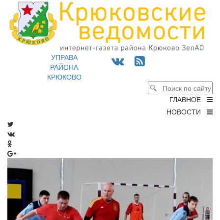
УПРАВА
РАЙОНА
КРЮКОВО
ГЛАВНОЕ
НОВОСТИ