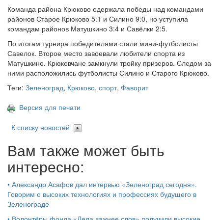
Команда района Крюково одержала победы над командами
районов Старое Крюково 5:1 и Силино 9:0, но уступила
командам районов Матушкино 3:4 и Савёлки 2:5.
По итогам турнира победителями стали мини-футболисты
Савелок. Второе место завоевали любители спорта из
Матушкино. Крюковчане замкнули тройку призеров. Следом за
ними расположились футболисты Силино и Старого Крюково.
Теги:
Зеленоград
,
Крюково
,
спорт
,
Фаворит
Версия для печати
К списку новостей
Вам также может быть
интересно:
•
Александр Асафов дал интервью «Зеленоград сегодня».
Говорим о высоких технологиях и профессиях будущего в
Зеленограде
•
Волонтёры фонда «Дела важнее слов» получили высокие