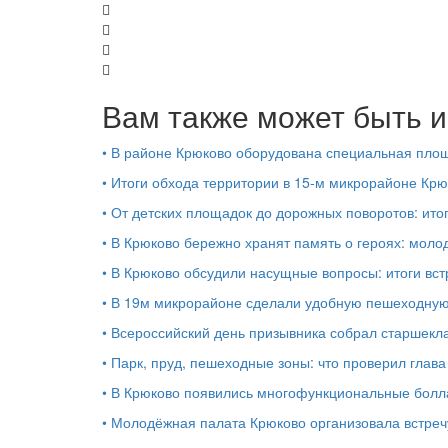
Вам также может быть и
•
В районе Крюково оборудована специальная площ
•
Итоги обхода территории в 15‑м микрорайоне Крю
•
От детских площадок до дорожных поворотов: ито
•
В Крюково бережно хранят память о героях: моло
•
В Крюково обсудили насущные вопросы: итоги вст
•
В 19м микрорайоне сделали удобную пешеходную
•
Всероссийский день призывника собрал старшекл
•
Парк, пруд, пешеходные зоны: что проверил глав
•
В Крюково появились многофункциональные бол
•
Молодёжная палата Крюково организовала встреч