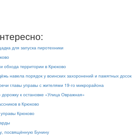
нтересно:
адка для запуска пиротехники
ково
ги обхода территории в Крюково
дёжь навела порядок у воинских захоронений и памятных досок
речи главы управы с жителями 19‑го микрорайона
 дорожку к остановке «Улица Овражная»
ассников в Крюково
а управы Крюково
ларды
у, посвящённую Бунину