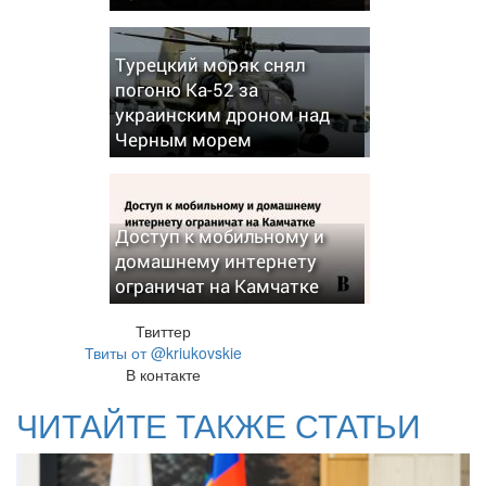
Турецкий моряк снял
погоню Ка-52 за
украинским дроном над
Черным морем
Доступ к мобильному и
домашнему интернету
ограничат на Камчатке
Твиттер
Твиты от @kriukovskie
В контакте
ЧИТАЙТЕ ТАКЖЕ СТАТЬИ