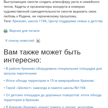
Выступающие смогли создать атмосферу уюта и семейного
тепла. Кадеты и организаторы концерта в номерах
художественной самодеятельности смогли выразить свою
любовь к Родине, ее героическому прошлому.
Теги:
Крюково
,
школа 1194
,
Центр поддержки семьи и детства
Версия для печати
К списку новостей
Вам также может быть
интересно:
•
В районе Крюково оборудована специальная площадка для
запуска пиротехники
•
Итоги обхода территории в 15‑м микрорайоне Крюково
•
Герой «Шелест» навсегда в памяти школы №1194
•
От детских площадок до дорожных поворотов: итоги обхода
территории в Крюково
•
В Крюково бережно хранят память о героях: молодёжь