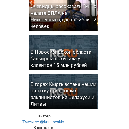
Очевидцы рассказали "РГ" о
налете БПЛА на
Нижнекамск, где погибли 12
человек
В Новосибирской области
банкирша похитила у
клиентов 15 млн рублей
В горах Кыргызстана нашли
палатку пропавших
альпинистов из Беларуси и
Литвы
Твиттер
Твиты от @kriukovskie
В контакте