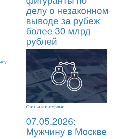
делу о незаконном
выводе за рубеж
более 30 млрд
рублей
ылу
Статьи и интервью
07.05.2026:
Мужчину в Москве