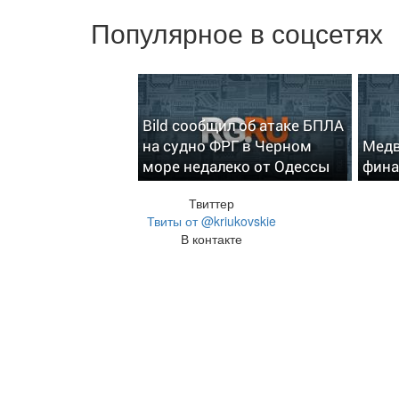
Популярное в соцсетях
Bild сообщил об атаке БПЛА
на судно ФРГ в Черном
Медв
море недалеко от Одессы
фина
Твиттер
Твиты от @kriukovskie
В контакте