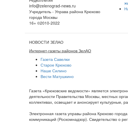
ж
info@zelenograd-news.ru
Н
Учредитель - Управа района Крюково
города Москвы
16+ ©2010-2022
НОВОСТИ ЗЕЛАО
Интернет-газеты районов ЗелАО
Газета Савелки
Старое Крюково
Наше Силино
Вести Матушкино
Газета «Крюковские ведомости» является электро
деятельности Правительства Москвы, местных орган
коллективах, освещает и анонсирует культурные, 
Электронная газета управы района Крюково город
коммуникаций (Роскомнадзор). Свидетельство о ре