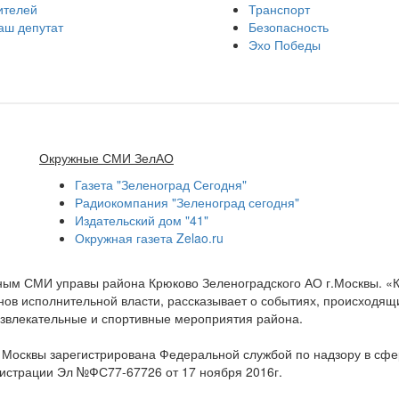
ителей
Транспорт
аш депутат
Безопасность
Эхо Победы
Окружные СМИ ЗелАО
Газета "Зеленоград Сегодня"
Радиокомпания "Зеленоград сегодня"
Издательский дом "41"
Окружная газета Zelao.ru
нным СМИ управы района Крюково Зеленоградского АО г.Москвы. «
ов исполнительной власти, рассказывает о событиях, происходящих
развлекательные и спортивные мероприятия района.
а Москвы зарегистрирована Федеральной службой по надзору в сф
гистрации Эл №ФС77-67726 от 17 ноября 2016г.