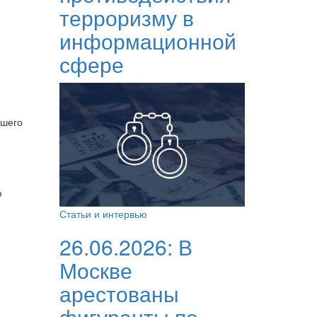
терроризму в
информационной
сфере
ашего
ю
Статьи и интервью
26.06.2026:
В
Москве
арестованы
фигуранты по