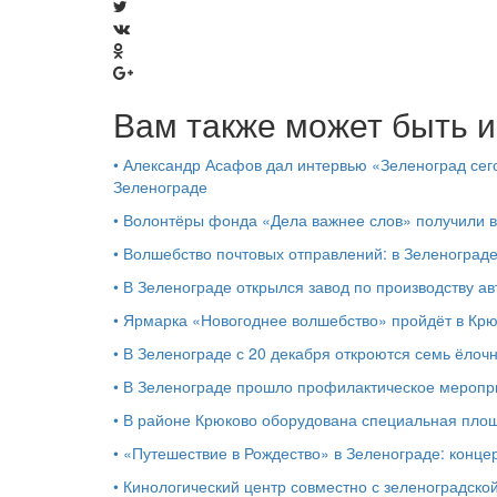
Вам также может быть и
•
Александр Асафов дал интервью «Зеленоград сего
Зеленограде
•
Волонтёры фонда «Дела важнее слов» получили 
•
Волшебство почтовых отправлений: в Зеленоград
•
В Зеленограде открылся завод по производству ав
•
Ярмарка «Новогоднее волшебство» пройдёт в Кр
•
В Зеленограде с 20 декабря откроются семь ёлоч
•
В Зеленограде прошло профилактическое мероп
•
В районе Крюково оборудована специальная площ
•
«Путешествие в Рождество» в Зеленограде: концер
•
Кинологический центр совместно с зеленоградской