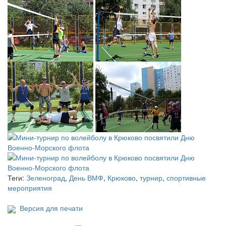
Теги:
Зеленоград
,
День ВМФ
,
Крюково
,
турнир
,
спортивные
мероприятия
Версия для печати