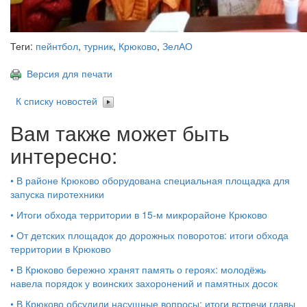
Теги:
пейнтбол
,
турник
,
Крюково
,
ЗелАО
Версия для печати
К списку новостей
Вам также может быть
интересно:
•
В районе Крюково оборудована специальная площадка для
запуска пиротехники
•
Итоги обхода территории в 15‑м микрорайоне Крюково
•
От детских площадок до дорожных поворотов: итоги обхода
территории в Крюково
•
В Крюково бережно хранят память о героях: молодёжь
навела порядок у воинских захоронений и памятных досок
•
В Крюково обсудили насущные вопросы: итоги встречи главы