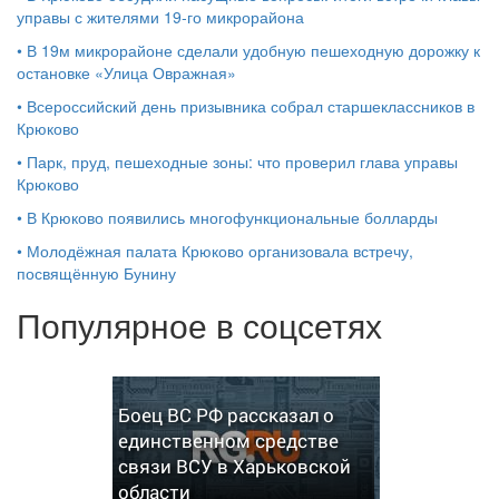
управы с жителями 19‑го микрорайона
•
В 19м микрорайоне сделали удобную пешеходную дорожку к
остановке «Улица Овражная»
•
Всероссийский день призывника собрал старшеклассников в
Крюково
•
Парк, пруд, пешеходные зоны: что проверил глава управы
Крюково
•
В Крюково появились многофункциональные болларды
•
Молодёжная палата Крюково организовала встречу,
посвящённую Бунину
Популярное в соцсетях
Боец ВС РФ рассказал о
единственном средстве
связи ВСУ в Харьковской
области