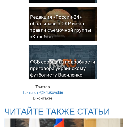
Редакция «России-24»
обратилась в СКР из-за
травли съемочной группы
«Колобка»
ФСБ сообщила подробности
приговора украинскому
футболисту Василенко
Твиттер
Твиты от @kriukovskie
В контакте
ЧИТАЙТЕ ТАКЖЕ СТАТЬИ