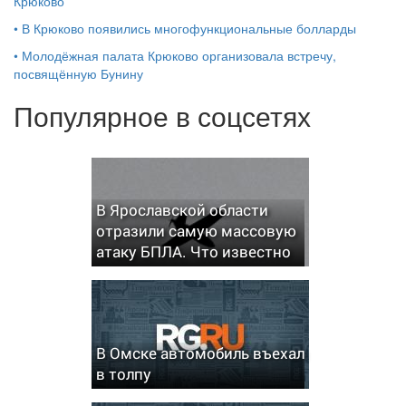
Крюково
•
В Крюково появились многофункциональные болларды
•
Молодёжная палата Крюково организовала встречу,
посвящённую Бунину
Популярное в соцсетях
В Ярославской области
отразили самую массовую
атаку БПЛА. Что известно
В Омске автомобиль въехал
в толпу