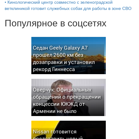
•
Кинологический центр совместно с зеленоградской
ветклиникой готовит служебных собак для работы в зоне СВО
Популярное в соцсетях
Седан Geely Galaxy A7
прошел 2600 км без
дозаправки и установил
рекорд Гиннесса
Оверчук: Официальных
обращений о прекращении
концессии ЮКЖД от
Армении не было
Nissan готовится
представить новый