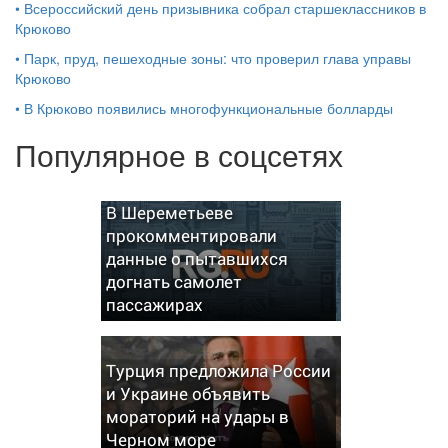
•
Всероссийский день призывника собрал старшеклассников в
Крюково
•
Парк, пруд, пешеходные зоны: что проверил глава управы
Крюково
•
В Крюково появились многофункциональные болларды
Популярное в соцсетях
В Шереметьеве
прокомментировали
данные о пытавшихся
догнать самолет
пассажирах
Турция предложила России
и Украине объявить
мораторий на удары в
Черном море