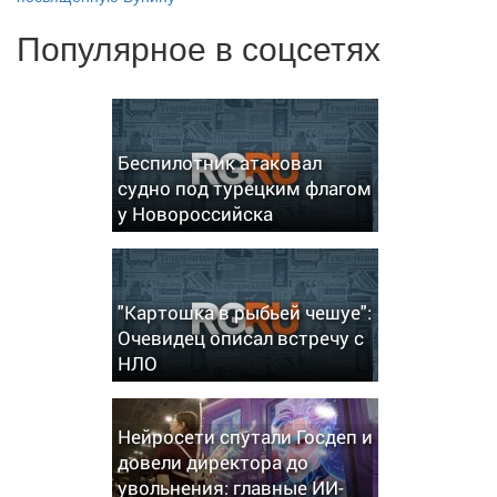
Популярное в соцсетях
Беспилотник атаковал
судно под турецким флагом
у Новороссийска
"Картошка в рыбьей чешуе":
Очевидец описал встречу с
НЛО
Нейросети спутали Госдеп и
довели директора до
увольнения: главные ИИ-