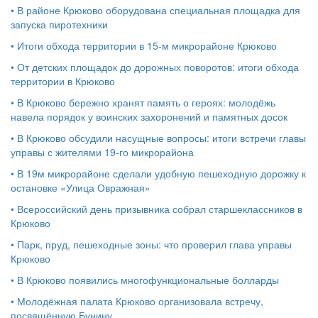
•
В районе Крюково оборудована специальная площадка для
запуска пиротехники
•
Итоги обхода территории в 15‑м микрорайоне Крюково
•
От детских площадок до дорожных поворотов: итоги обхода
территории в Крюково
•
В Крюково бережно хранят память о героях: молодёжь
навела порядок у воинских захоронений и памятных досок
•
В Крюково обсудили насущные вопросы: итоги встречи главы
управы с жителями 19‑го микрорайона
•
В 19м микрорайоне сделали удобную пешеходную дорожку к
остановке «Улица Овражная»
•
Всероссийский день призывника собрал старшеклассников в
Крюково
•
Парк, пруд, пешеходные зоны: что проверил глава управы
Крюково
•
В Крюково появились многофункциональные болларды
•
Молодёжная палата Крюково организовала встречу,
посвящённую Бунину