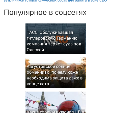
ветклиникой готовит служебных собак для работы в зоне СВО
Популярное в соцсетях
ТАСС: Обслуживавшая
гитлеровскую Германию
компания теряет суда под
Одессой
Августовское солнце
обманчиво: почему коже
необходима защита даже в
конце лета
Какие страны включил ЦБ в