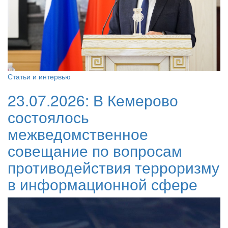
Статьи и интервью
23.07.2026:
В Кемерово
состоялось
межведомственное
совещание по вопросам
противодействия терроризму
в информационной сфере