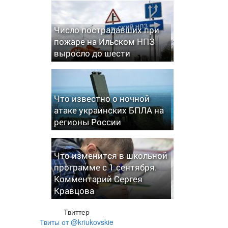
Число пострадавших при
пожаре на Ильском НПЗ
выросло до шести
Что известно о ночной
атаке украинских БПЛА на
регионы России
Что изменится в школьной
программе с 1 сентября.
Комментарий Сергея
Кравцова
Твиттер
Твиты от @kriukovskie