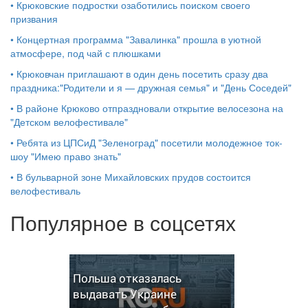
•
Крюковские подростки озаботились поиском своего
призвания
•
Концертная программа "Завалинка" прошла в уютной
атмосфере, под чай с плюшками
•
Крюковчан приглашают в один день посетить сразу два
праздника:"Родители и я — дружная семья" и "День Соседей"
•
В районе Крюково отпраздновали открытие велосезона на
"Детском велофестивале"
•
Ребята из ЦПСиД "Зеленоград" посетили молодежное ток-
шоу "Имею право знать"
•
В бульварной зоне Михайловских прудов состоится
велофестиваль
Популярное в соцсетях
Польша отказалась
выдавать Украине