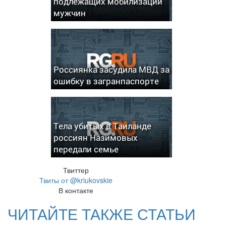
подлежащих мобилизации
мужчин
Россиянка засудила МВД за
ошибку в загранпаспорте
Тела убитых в Таиланде
россиян Назимовых
передали семье
Твиттер
Твиты от @kriukovskie
В контакте
ЧИТАЙТЕ ТАКЖЕ СТАТЬИ