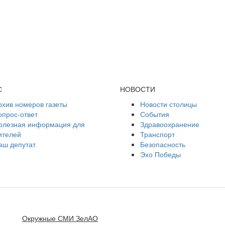
С
НОВОСТИ
рхив номеров газеты
Новости столицы
опрос-ответ
События
олезная информация для
Здравоохранение
ителей
Транспорт
аш депутат
Безопасность
Эхо Победы
Окружные СМИ ЗелАО