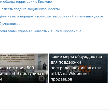
ги обхода территории в Крюково
в честь подвига защитников Москвы
дёжь навела порядок у воинских захоронений и памятных досок
0 участников
речи главы управы с жителями 19‑го микрорайона
В Минфине рассказали,
какие меры обсуждаются
для поддержки
ая в истории 500-
пострадавших из-за атак
ьница ЕГЭ поступила в
БПЛА на Wildberries
И
продавцов