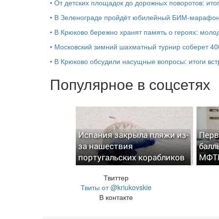
•
От детских площадок до дорожных поворотов: ито
•
В Зеленограде пройдёт юбилейный БИМ‑марафон 
•
В Крюково бережно хранят память о героях: моло
•
Московский зимний шахматный турнир соберет 40
•
В Крюково обсудили насущные вопросы: итоги вст
Популярное в соцсетях
Испания закрыла пляжи из-
Перв
за нашествия
балл
португальских корабликов
МФТ
Твиттер
Твиты от @kriukovskie
В контакте