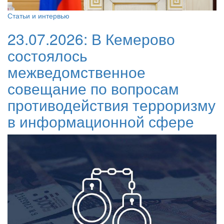
Статьи и интервью
23.07.2026:
В Кемерово
состоялось
межведомственное
совещание по вопросам
противодействия терроризму
в информационной сфере