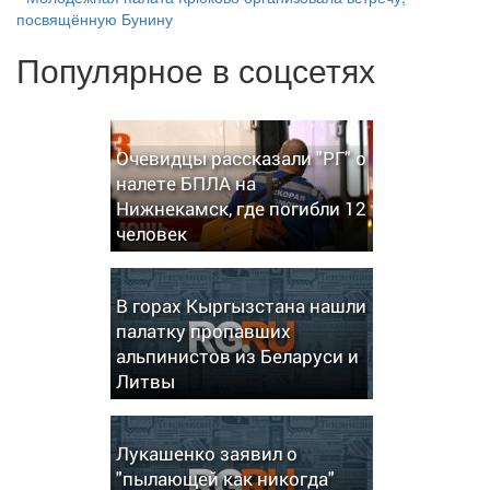
посвящённую Бунину
Популярное в соцсетях
Очевидцы рассказали "РГ" о
налете БПЛА на
Нижнекамск, где погибли 12
человек
В горах Кыргызстана нашли
палатку пропавших
альпинистов из Беларуси и
Литвы
Лукашенко заявил о
"пылающей как никогда"