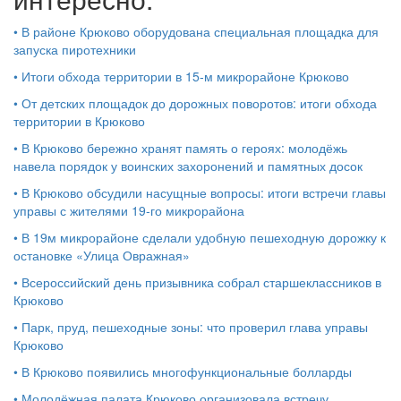
•
В районе Крюково оборудована специальная площадка для
запуска пиротехники
•
Итоги обхода территории в 15‑м микрорайоне Крюково
•
От детских площадок до дорожных поворотов: итоги обхода
территории в Крюково
•
В Крюково бережно хранят память о героях: молодёжь
навела порядок у воинских захоронений и памятных досок
•
В Крюково обсудили насущные вопросы: итоги встречи главы
управы с жителями 19‑го микрорайона
•
В 19м микрорайоне сделали удобную пешеходную дорожку к
остановке «Улица Овражная»
•
Всероссийский день призывника собрал старшеклассников в
Крюково
•
Парк, пруд, пешеходные зоны: что проверил глава управы
Крюково
•
В Крюково появились многофункциональные болларды
•
Молодёжная палата Крюково организовала встречу,