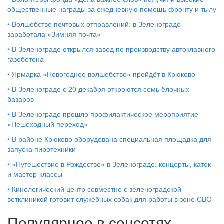
общественные награды за ежедневную помощь фронту и тылу
•
Волшебство почтовых отправлений: в Зеленограде
заработала «Зимняя почта»
•
В Зеленограде открылся завод по производству автоклавного
газобетона
•
Ярмарка «Новогоднее волшебство» пройдёт в Крюково
•
В Зеленограде с 20 декабря откроются семь ёлочных
базаров
•
В Зеленограде прошло профилактическое мероприятие
«Пешеходный переход»
•
В районе Крюково оборудована специальная площадка для
запуска пиротехники
•
«Путешествие в Рождество» в Зеленограде: концерты, каток
и мастер‑классы
•
Кинологический центр совместно с зеленоградской
ветклиникой готовит служебных собак для работы в зоне СВО
Популярное в соцсетях