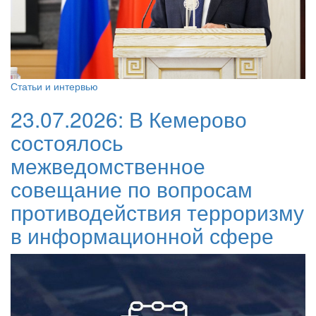
Статьи и интервью
23.07.2026:
В Кемерово
состоялось
межведомственное
совещание по вопросам
противодействия терроризму
в информационной сфере