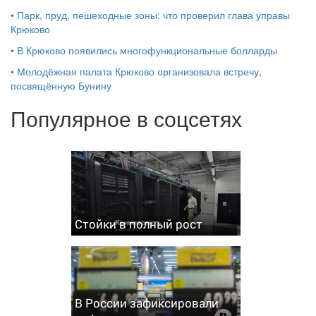
•
Парк, пруд, пешеходные зоны: что проверил глава управы
Крюково
•
В Крюково появились многофункциональные болларды
•
Молодёжная палата Крюково организовала встречу,
посвящённую Бунину
Популярное в соцсетях
Стойки в полный рост
В России зафиксировали