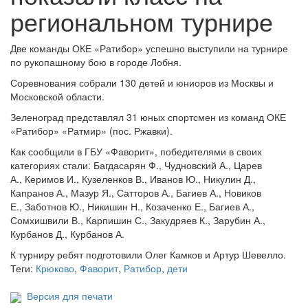
региональном турнире
Две команды ОКЕ «Ратибор» успешно выступили на турнире
по рукопашному бою в городе Лобня.
Соревнования собрали 130 детей и юниоров из Москвы и
Московской области.
Зеленоград представлял 31 юных спортсмен из команд ОКЕ
«Ратибор» «Ратмир» (пос. Ржавки).
Как сообщили в ГБУ «Фаворит», победителями в своих
категориях стали: Багдасарян Ф., Чудновский А., Царев
А., Керимов И., Кузеленков В., Иванов Ю., Никулин Д.,
Капранов А., Мазур Я., Сатторов А., Багиев А., Новиков
Е., Заботнов Ю., Никишин Н., Козаченко Е., Багиев А.,
Сомхишвили В., Карпишин С., Закудряев К., Зарубин А.,
Курбанов Д., Курбанов А.
К турниру ребят подготовили Олег Камков и Артур Шевелло.
Теги:
Крюково
,
Фаворит
,
Ратибор
,
дети
Версия для печати