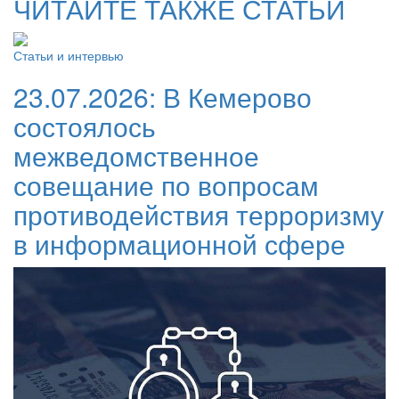
ЧИТАЙТЕ ТАКЖЕ СТАТЬИ
Статьи и интервью
23.07.2026:
В Кемерово
состоялось
межведомственное
совещание по вопросам
противодействия терроризму
в информационной сфере