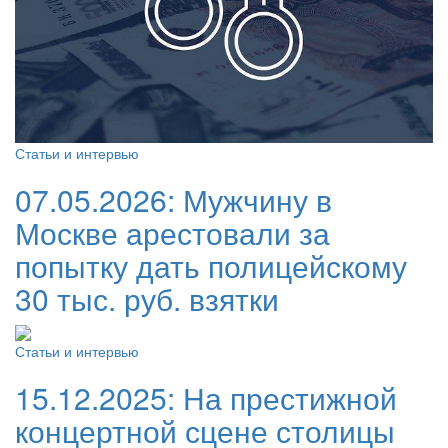
Статьи и интервью
07.05.2026:
Мужчину в
Москве арестовали за
попытку дать полицейскому
30 тыс. руб. взятки
Статьи и интервью
15.12.2025:
На престижной
концертной сцене столицы