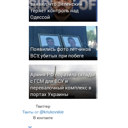
заявил, что Зеленский
теряет контроль над
Одессой
Появились фото летчиков
ВСУ, убитых при побеге
Армия РФ поразила склады
с ГСМ для ВСУ и
перевалочный комплекс в
портах Украины
Твиттер
Твиты от @kriukovskie
В контакте