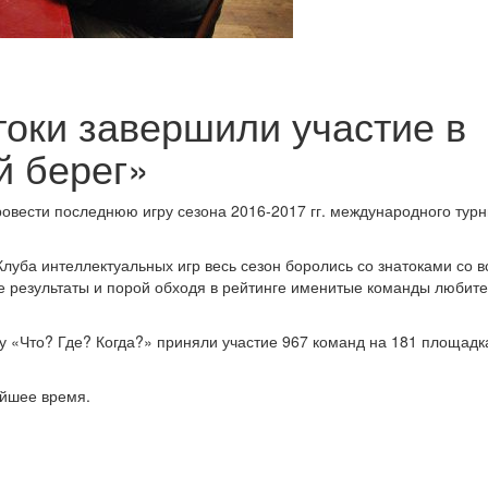
токи завершили участие в
й берег»
ровести последнюю игру сезона 2016-2017 гг. международного тур
луба интеллектуальных игр весь сезон боролись со знатоками со в
ые результаты и порой обходя в рейтинге именитые команды любит
у «Что? Где? Когда?» приняли участие 967 команд на 181 площадк
айшее время.