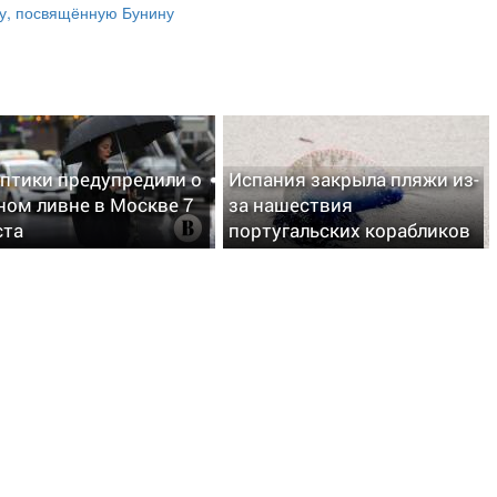
у, посвящённую Бунину
птики предупредили о
Испания закрыла пляжи из-
ном ливне в Москве 7
за нашествия
ста
португальских корабликов