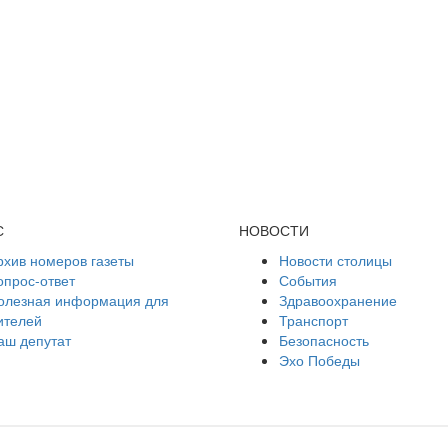
С
НОВОСТИ
рхив номеров газеты
Новости столицы
опрос-ответ
События
олезная информация для
Здравоохранение
ителей
Транспорт
аш депутат
Безопасность
Эхо Победы