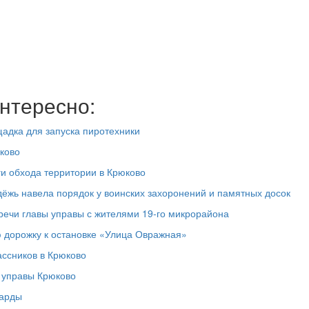
нтересно:
адка для запуска пиротехники
ково
ги обхода территории в Крюково
дёжь навела порядок у воинских захоронений и памятных досок
речи главы управы с жителями 19‑го микрорайона
 дорожку к остановке «Улица Овражная»
ассников в Крюково
а управы Крюково
ларды