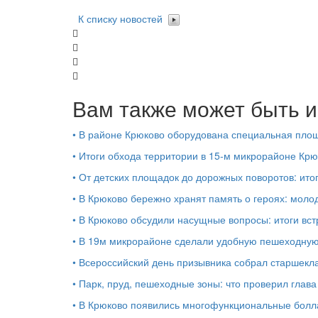
К списку новостей
Вам также может быть и
•
В районе Крюково оборудована специальная площ
•
Итоги обхода территории в 15‑м микрорайоне Крю
•
От детских площадок до дорожных поворотов: ито
•
В Крюково бережно хранят память о героях: моло
•
В Крюково обсудили насущные вопросы: итоги вст
•
В 19м микрорайоне сделали удобную пешеходную
•
Всероссийский день призывника собрал старшекл
•
Парк, пруд, пешеходные зоны: что проверил глав
•
В Крюково появились многофункциональные бол