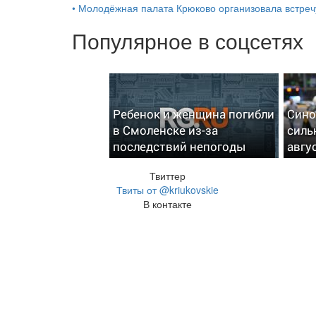
•
Молодёжная палата Крюково организовала встреч
Популярное в соцсетях
Ребенок и женщина погибли
Сино
в Смоленске из-за
силь
последствий непогоды
авгу
Твиттер
Твиты от @kriukovskie
В контакте