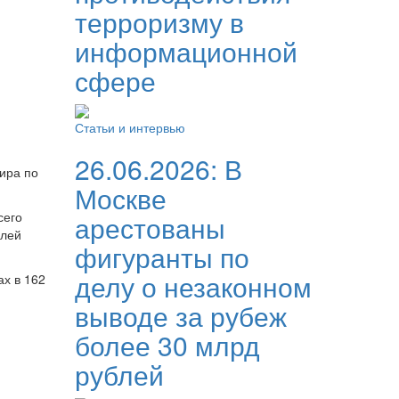
терроризму в
информационной
сфере
Статьи и интервью
26.06.2026:
В
нира по
Москве
сего
арестованы
елей
фигуранты по
делу о незаконном
ах в 162
выводе за рубеж
более 30 млрд
рублей