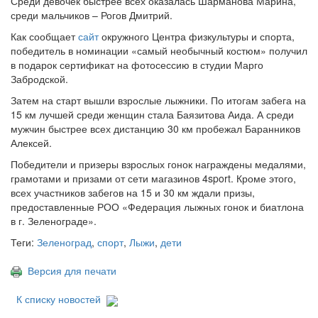
Среди девочек быстрее всех оказалась Шарманова Марина,
среди мальчиков – Рогов Дмитрий.
Как сообщает
сайт
окружного Центра физкультуры и спорта,
победитель в номинации «самый необычный костюм» получил
в подарок сертификат на фотосессию в студии Марго
Забродской.
Затем на старт вышли взрослые лыжники. По итогам забега на
15 км лучшей среди женщин стала Баязитова Аида. А среди
мужчин быстрее всех дистанцию 30 км пробежал Баранников
Алексей.
Победители и призеры взрослых гонок награждены медалями,
грамотами и призами от сети магазинов 4sport. Кроме этого,
всех участников забегов на 15 и 30 км ждали призы,
предоставленные РОО «Федерация лыжных гонок и биатлона
в г. Зеленограде».
Теги:
Зеленоград
,
спорт
,
Лыжи
,
дети
Версия для печати
К списку новостей