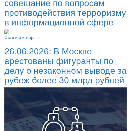
совещание по вопросам
противодействия терроризму
в информационной сфере
Статьи и интервью
26.06.2026:
В Москве
арестованы фигуранты по
делу о незаконном выводе за
рубеж более 30 млрд рублей