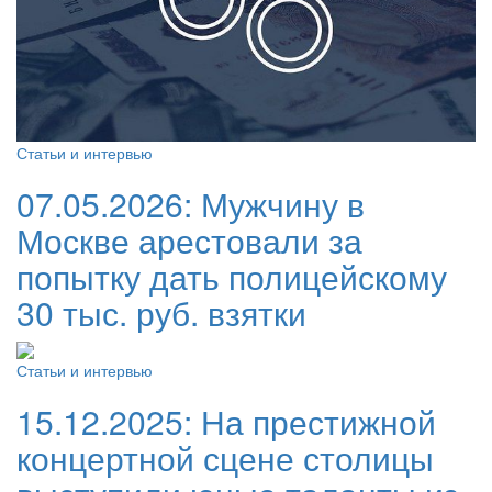
Статьи и интервью
07.05.2026:
Мужчину в
Москве арестовали за
попытку дать полицейскому
30 тыс. руб. взятки
Статьи и интервью
15.12.2025:
На престижной
концертной сцене столицы