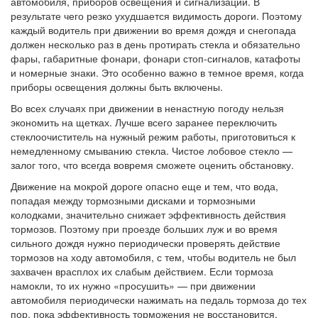
автомобиля, приборов освещения и сигнализации. В
результате чего резко ухудшается видимость дороги. Поэтому
каждый водитель при движении во время дождя и снегопада
должен несколько раз в день протирать стекла и обязательно
фары, габаритные фонари, фонари стоп-сигналов, катафоты
и номерные знаки. Это особенно важно в темное время, когда
приборы освещения должны быть включены.
Во всех случаях при движении в ненастную погоду нельзя
экономить на щетках. Лучше всего заранее переключить
стеклоочиститель на нужный режим работы, приготовиться к
немедленному смыванию стекла. Чистое лобовое стекло —
залог того, что всегда вовремя сможете оценить обстановку.
Движение на мокрой дороге опасно еще и тем, что вода,
попадая между тормозными дисками и тормозными
колодками, значительно снижает эффективность действия
тормозов. Поэтому при проезде больших луж и во время
сильного дождя нужно периодически проверять действие
тормозов на ходу автомобиля, с тем, чтобы водитель не был
захвачен врасплох их слабым действием. Если тормоза
намокли, то их нужно «просушить» — при движении
автомобиля периодически нажимать на педаль тормоза до тех
пор, пока эффективность торможения не восстановится.