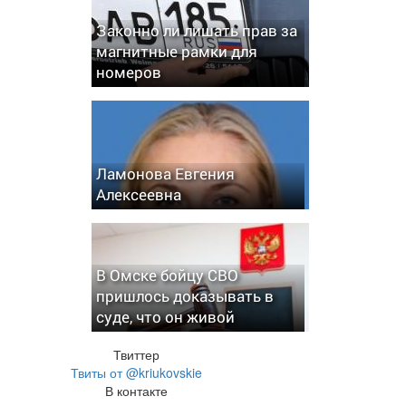
Законно ли лишать прав за
магнитные рамки для
номеров
Ламонова Евгения
Алексеевна
В Омске бойцу СВО
пришлось доказывать в
суде, что он живой
Твиттер
Твиты от @kriukovskie
В контакте