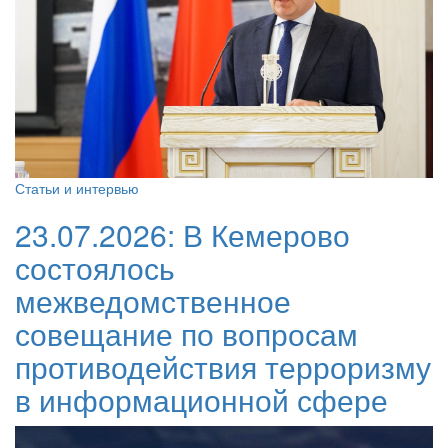
Статьи и интервью
23.07.2026:
В Кемерово
состоялось
межведомственное
совещание по вопросам
противодействия терроризму
в информационной сфере