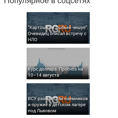
"Картошка в рыбьей чешуе":
Очевидец описал встречу с
НЛО
Курс доллара. Прогноз на
10–14 августа
ВСУ разместили наемников
и оружие в детском лагере
под Львовом