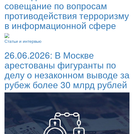
совещание по вопросам
противодействия терроризму
в информационной сфере
Статьи и интервью
26.06.2026:
В Москве
арестованы фигуранты по
делу о незаконном выводе за
рубеж более 30 млрд рублей