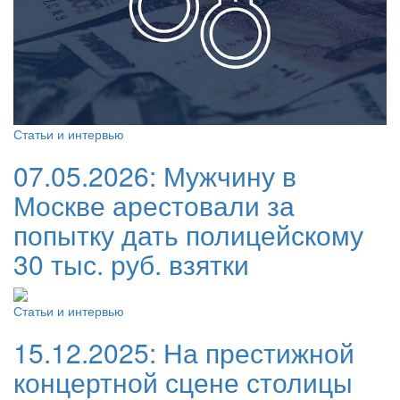
Статьи и интервью
07.05.2026:
Мужчину в
Москве арестовали за
попытку дать полицейскому
30 тыс. руб. взятки
Статьи и интервью
15.12.2025:
На престижной
концертной сцене столицы