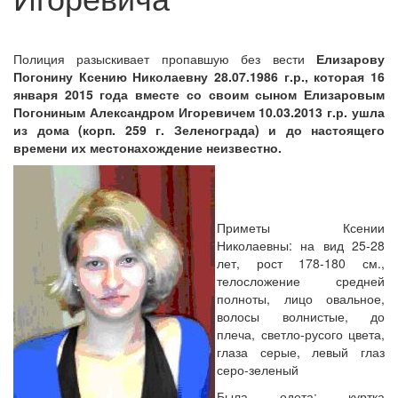
Полиция разыскивает пропавшую без вести
Елизарову
Погонину Ксению Николаевну 28.07.1986 г.р., которая 16
января 2015 года вместе со своим сыном Елизаровым
Погониным Александром Игоревичем 10.03.2013 г.р. ушла
из дома (корп. 259 г. Зеленограда) и до настоящего
времени их местонахождение неизвестно.
Приметы Ксении
Николаевны: на вид 25-28
лет, рост 178-180 см.,
телосложение средней
полноты, лицо овальное,
волосы волнистые, до
плеча, светло-русого цвета,
глаза серые, левый глаз
серо-зеленый
Была одета: куртка