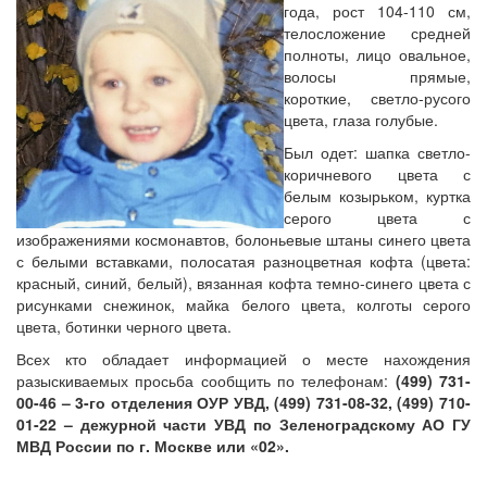
года, рост 104-110 см,
телосложение средней
полноты, лицо овальное,
волосы прямые,
короткие, светло-русого
цвета, глаза голубые.
Был одет: шапка светло-
коричневого цвета с
белым козырьком, куртка
серого цвета с
изображениями космонавтов, болоньевые штаны синего цвета
с белыми вставками, полосатая разноцветная кофта (цвета:
красный, синий, белый), вязанная кофта темно-синего цвета с
рисунками снежинок, майка белого цвета, колготы серого
цвета, ботинки черного цвета.
Всех кто обладает информацией о месте нахождения
разыскиваемых просьба сообщить по телефонам:
(499) 731-
00-46 – 3-го отделения ОУР УВД, (499) 731-08-32, (499) 710-
01-22 – дежурной части УВД по Зеленоградскому АО ГУ
МВД России по г. Москве или «02».