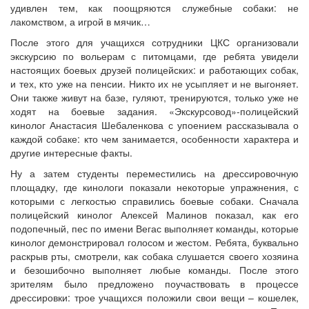
удивлен тем, как поощряются служебные собаки: не
лакомством, а игрой в мячик…
После этого для учащихся сотрудники ЦКС организовали
экскурсию по вольерам с питомцами, где ребята увидели
настоящих боевых друзей полицейских: и работающих собак,
и тех, кто уже на пенсии. Никто их не усыпляет и не выгоняет.
Они также живут на базе, гуляют, тренируются, только уже не
ходят на боевые задания. «Экскурсовод»-полицейский
кинолог Анастасия Шебаленкова с упоением рассказывала о
каждой собаке: кто чем занимается, особенности характера и
другие интересные факты.
Ну а затем студенты переместились на дрессировочную
площадку, где кинологи показали некоторые упражнения, с
которыми с легкостью справились боевые собаки. Сначала
полицейский кинолог Алексей Малинов показал, как его
подопечный, пес по имени Вегас выполняет команды, которые
кинолог демонстрировал голосом и жестом. Ребята, буквально
раскрыв рты, смотрели, как собака слушается своего хозяина
и безошибочно выполняет любые команды. После этого
зрителям было предложено поучаствовать в процессе
дрессировки: трое учащихся положили свои вещи – кошелек,