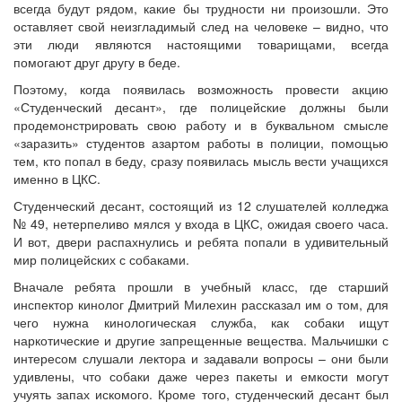
всегда будут рядом, какие бы трудности ни произошли. Это
оставляет свой неизгладимый след на человеке – видно, что
эти люди являются настоящими товарищами, всегда
помогают друг другу в беде.
Поэтому, когда появилась возможность провести акцию
«Студенческий десант», где полицейские должны были
продемонстрировать свою работу и в буквальном смысле
«заразить» студентов азартом работы в полиции, помощью
тем, кто попал в беду, сразу появилась мысль вести учащихся
именно в ЦКС.
Студенческий десант, состоящий из 12 слушателей колледжа
№ 49, нетерпеливо мялся у входа в ЦКС, ожидая своего часа.
И вот, двери распахнулись и ребята попали в удивительный
мир полицейских с собаками.
Вначале ребята прошли в учебный класс, где старший
инспектор кинолог Дмитрий Милехин рассказал им о том, для
чего нужна кинологическая служба, как собаки ищут
наркотические и другие запрещенные вещества. Мальчишки с
интересом слушали лектора и задавали вопросы – они были
удивлены, что собаки даже через пакеты и емкости могут
учуять запах искомого. Кроме того, студенческий десант был