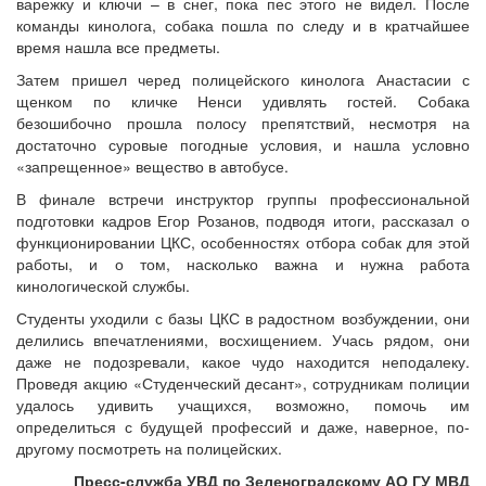
варежку и ключи – в снег, пока пес этого не видел. После
команды кинолога, собака пошла по следу и в кратчайшее
время нашла все предметы.
Затем пришел черед полицейского кинолога Анастасии с
щенком по кличке Ненси удивлять гостей. Собака
безошибочно прошла полосу препятствий, несмотря на
достаточно суровые погодные условия, и нашла условно
«запрещенное» вещество в автобусе.
В финале встречи инструктор группы профессиональной
подготовки кадров Егор Розанов, подводя итоги, рассказал о
функционировании ЦКС, особенностях отбора собак для этой
работы, и о том, насколько важна и нужна работа
кинологической службы.
Студенты уходили с базы ЦКС в радостном возбуждении, они
делились впечатлениями, восхищением. Учась рядом, они
даже не подозревали, какое чудо находится неподалеку.
Проведя акцию «Студенческий десант», сотрудникам полиции
удалось удивить учащихся, возможно, помочь им
определиться с будущей профессий и даже, наверное, по-
другому посмотреть на полицейских.
Пресс-служба УВД по Зеленоградскому АО ГУ МВД