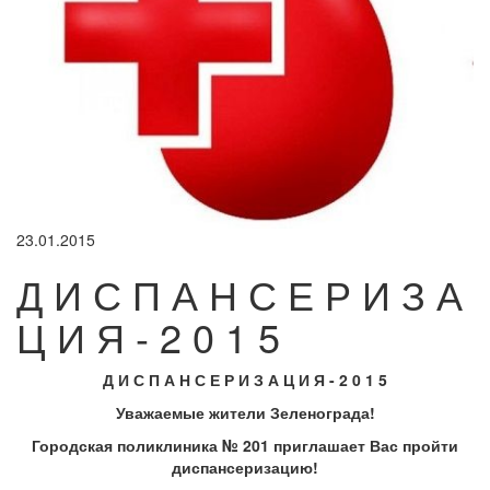
23.01.2015
Д И С П А Н С Е Р И З А
Ц И Я - 2 0 1 5
Д И С П А Н С Е Р И З А Ц И Я - 2 0 1 5
Уважаемые жители Зеленограда!
Городская поликлиника № 201 приглашает Вас пройти
диспансеризацию!